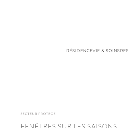
Accéder au contenu principal
RÉSIDENCE
VIE & SOINS
RE
SECTEUR PROTÉGÉ
FENÊTRES SUR LES SAISONS