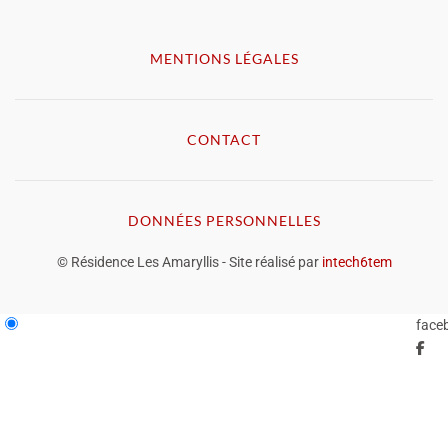
MENTIONS LÉGALES
CONTACT
DONNÉES PERSONNELLES
© Résidence Les Amaryllis - Site réalisé par
intech6tem
face