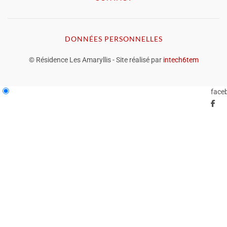
DONNÉES PERSONNELLES
© Résidence Les Amaryllis - Site réalisé par
intech6tem
face